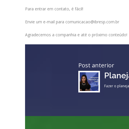
Para entrar em contato, é fácil!
Envie um e-mail para comunicacao@ibresp.com.br
Agradecemos a companhia e até o próximo conteúdo!
Post anterior
Planej
Fazer o planej