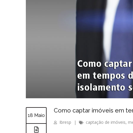
Como captar imóveis em te
18 Maio
Ibresp
|
captação de imóveis
,
me