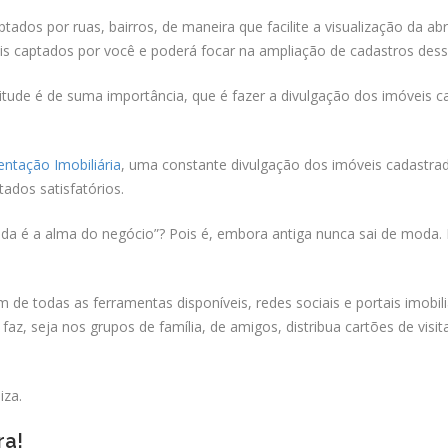
dos por ruas, bairros, de maneira que facilite a visualização da ab
 captados por você e poderá focar na ampliação de cadastros dess
itude é de suma importância, que é fazer a divulgação dos imóveis ca
ntação Imobiliária
, uma constante divulgação dos imóveis cadastra
tados satisfatórios.
nda é a alma do negócio”? Pois é, embora antiga nunca sai de moda.
 de todas as ferramentas disponíveis, redes sociais e portais imobil
z, seja nos grupos de família, de amigos, distribua cartões de visit
iza.
ra!