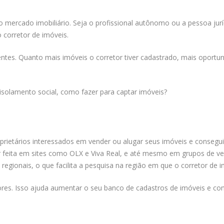
do mercado imobiliário. Seja o profissional autônomo ou a pessoa jur
 corretor de imóveis.
clientes. Quanto mais imóveis o corretor tiver cadastrado, mais opor
isolamento social, como fazer para captar imóveis?
oprietários interessados em vender ou alugar seus imóveis e consegu
er feita em sites como OLX e Viva Real, e até mesmo em grupos de ve
egionais, o que facilita a pesquisa na região em que o corretor de i
res. Isso ajuda aumentar o seu banco de cadastros de imóveis e con